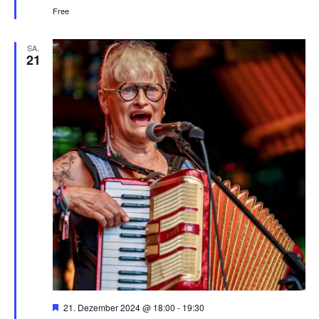
e
Free
h
o
b
SA.
e
21
n
H
21. Dezember 2024 @ 18:00
-
19:30
e