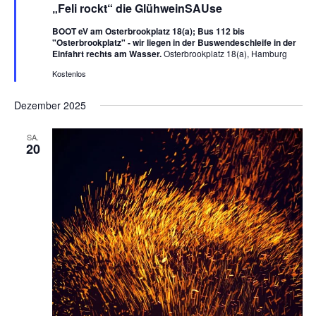
„Feli rockt“ die GlühweinSAUse
r
v
BOOT eV am Osterbrookplatz 18(a); Bus 112 bis
o
"Osterbrookplatz" - wir liegen in der Buswendeschleife in der
r
Einfahrt rechts am Wasser.
Osterbrookplatz 18(a), Hamburg
g
e
Kostenlos
h
o
b
Dezember 2025
e
n
SA.
20