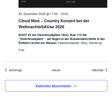
20. Dezember 2025 @ 17:00
-
19:00
Cloud Nine – Country Konzert bei der
WeihnachtsSAUse 2026
BOOT eV am Osterbrookplatz 18(a); Bus 112 bis
"Osterbrookplatz" - wir liegen in der Buswendeschleife in der
Einfahrt rechts am Wasser.
Osterbrookplatz 18(a), Hamburg
Free
Veranstaltungen
Veran
Vorherige
Heute
Nächste
Kalender abonnieren