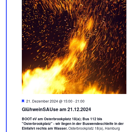
H
21. Dezember 2024 @ 15:00
-
21:00
e
GlühweinSAUse am 21.12.2024
r
v
BOOT eV am Osterbrookplatz 18(a); Bus 112 bis
o
"Osterbrookplatz" - wir liegen in der Buswendeschleife in der
r
Einfahrt rechts am Wasser.
Osterbrookplatz 18(a), Hamburg
g