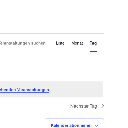
VERANSTALT
Veranstaltungen suchen
Liste
Monat
Tag
ANSICHTEN-
NAVIGATION
ehenden Veranstaltungen
.
Nächster Tag
Kalender abonnieren