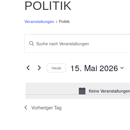
POLITIK
Veranstaltungen
Politik
VERANSTALTUNGEN
BITTE
SCHLÜSSELWORT
SUCHE
EINGEBEN.
15. Mai 2026
SUCHE
Heute
UND
NACH
Datum
VERANSTALTUNGEN
wählen.
ANSICHTEN,
SCHLÜSSELWORT.
Keine Veranstaltungen
NAVIGATION
Vorheriger Tag