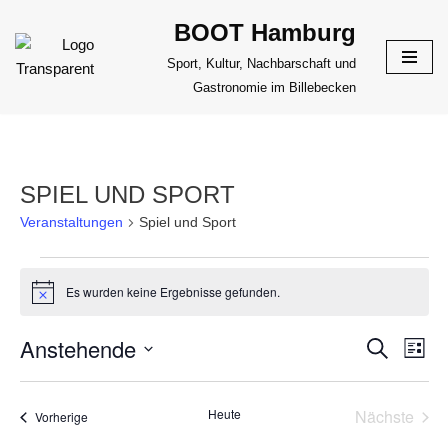
BOOT Hamburg
Zum
Sport, Kultur, Nachbarschaft und
Inhalt
Gastronomie im Billebecken
springen
SPIEL UND SPORT
Veranstaltungen
Spiel und Sport
Es wurden keine Ergebnisse gefunden.
Hinweis
Anstehende
VERANS
Suche
VER
Liste
ANS
Datum
SUCHE
NAV
wählen.
UND
Heute
Nächste
Veranstaltungen
Vorherige
Veransta
ANSICHT