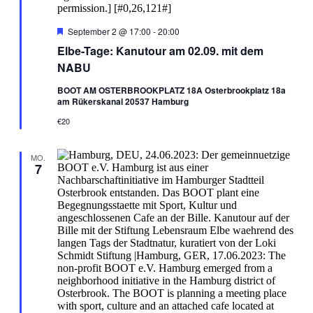
Hervorgehoben
September 2 @ 17:00
-
20:00
Elbe-Tage: Kanutour am 02.09. mit dem
NABU
BOOT AM OSTERBROOKPLATZ 18A Osterbrookplatz 18a
am Rükerskanal 20537 Hamburg
€20
MO.
7