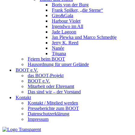
Boris von der Burg
Frank Spilker, „die Sterne“
Giro&Gala
Harbour Violet
Irgendwo im All
Jade Lagoon
Jan Plewka und Marco Schmedtje
Jerry K. Reed
Nanée
Tijuana
Feiern beim BOOT
Hausordnung für unser Gelände
BOOT e.V.
das BOOT-Projekt
BOOT e.V.
Mitarbeit oder Ehrenamt
Das sind wir – der Vorstand
Kontakt
Kontakt / Mitglied werden
Presseberichte zum BOOT
Datenschutzerklärung
Impressum