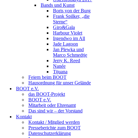
Bands und Kunst
Boris von der Burg
Frank Spilker, „die
Sterne“
Giro&Gala
Harbour Violet
Irgendwo im All
Jade Lagoon
Jan Plewka und
Marco Schmedtje
Jerry K. Reed
Nanée
Tijuana
Feiern beim BOOT
Hausordnung für unser Gelände
BOOT e.V.
das BOOT-Projekt
BOOT e.V.
Mitarbeit oder Ehrenamt
Das sind wir – der Vorstand
Kontakt
Kontakt / Mitglied werden
Presseberichte zum BOOT
Datenschutzerklärung