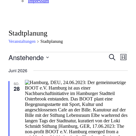
Impressum
Stadtplanung
Veranstaltungen
Stadtplanung
Veranstaltungen
Anstehende
Veranstal
Veran
Suche
Liste
Ansic
Suche
Datum
Navig
wählen.
Juni 2026
und
Ansichten
SO.
28
Navigati