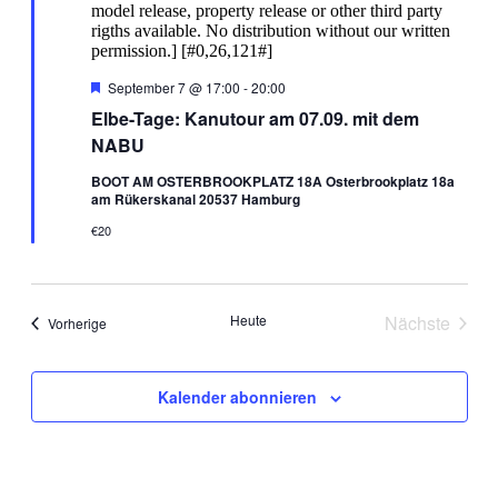
Hervorgehoben
September 7 @ 17:00
-
20:00
Elbe-Tage: Kanutour am 07.09. mit dem
NABU
BOOT AM OSTERBROOKPLATZ 18A Osterbrookplatz 18a
am Rükerskanal 20537 Hamburg
€20
Heute
Nächste
Veranstaltungen
Vorherige
Veranstal
Kalender abonnieren