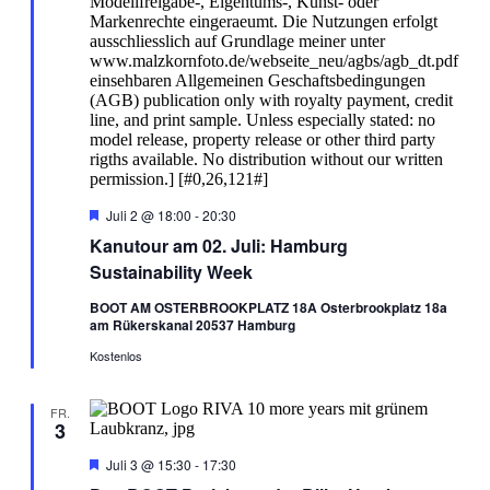
Hervorgehoben
Juli 2 @ 18:00
-
20:30
Kanutour am 02. Juli: Hamburg
Sustainability Week
BOOT AM OSTERBROOKPLATZ 18A Osterbrookplatz 18a
am Rükerskanal 20537 Hamburg
Kostenlos
FR.
3
Hervorgehoben
Juli 3 @ 15:30
-
17:30