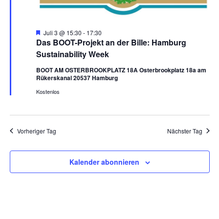
H
Juli 3 @ 15:30
-
17:30
e
Das BOOT-Projekt an der Bille: Hamburg
r
Sustainability Week
v
o
BOOT AM OSTERBROOKPLATZ 18A Osterbrookplatz 18a am
r
Rükerskanal 20537 Hamburg
g
e
Kostenlos
h
o
b
e
n
Vorheriger Tag
Nächster Tag
Kalender abonnieren