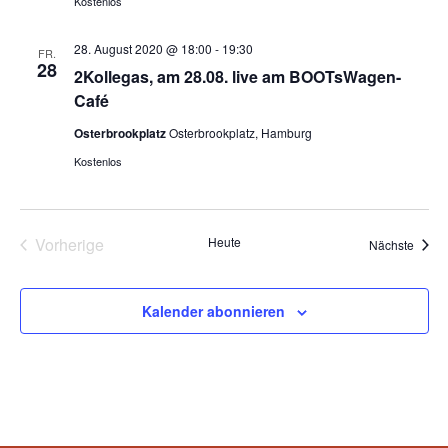
Kostenlos
28. August 2020 @ 18:00
-
19:30
FR.
28
2Kollegas, am 28.08. live am BOOTsWagen-
Café
Osterbrookplatz
Osterbrookplatz, Hamburg
Kostenlos
Vorherige
Heute
Veran
Nächste
Veranstaltungen
Kalender abonnieren