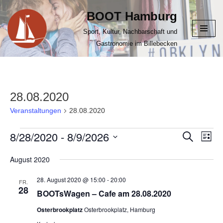
BOOT Hamburg
Zum
Sport, Kultur, Nachbarschaft und
Inhalt
Gastronomie im Billebecken
springen
28.08.2020
Veranstaltungen
28.08.2020
8/28/2020
 - 
8/9/2026
VERANS
Suche
VER
Liste
ANS
Datum
SUCHE
August 2020
NAV
wählen.
UND
28. August 2020 @ 15:00
-
20:00
ANSICHT
FR.
28
BOOTsWagen – Cafe am 28.08.2020
NAVIGAT
Osterbrookplatz
Osterbrookplatz, Hamburg