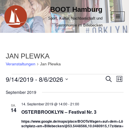
BOOT Hamburg
Zum
Sport, Kultur, Nachbarschaft und
Inhalt
Gastronomie im Billebecken
springen
JAN PLEWKA
Veranstaltungen
Jan Plewka
9/14/2019
 - 
8/6/2026
VERANS
Suche
VER
Liste
ANS
Datum
SUCHE
September 2019
NAV
wählen.
UND
14. September 2019 @ 14:00
-
21:00
ANSICHT
SA.
14
OSTERBROOKLYN – Festival Nr. 3
NAVIGAT
https://www.google.de/maps/place/BOOTsWagen+auf+dem+Lö
schplatz+am+Billebecken/@53.5448566,10.0480915,17z/data=