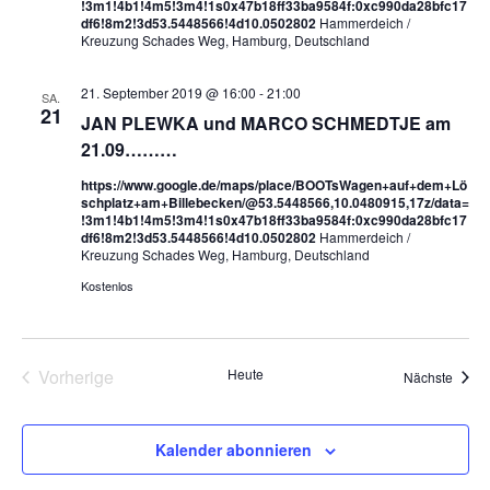
!3m1!4b1!4m5!3m4!1s0x47b18ff33ba9584f:0xc990da28bfc17
df6!8m2!3d53.5448566!4d10.0502802
Hammerdeich /
Kreuzung Schades Weg, Hamburg, Deutschland
21. September 2019 @ 16:00
-
21:00
SA.
21
JAN PLEWKA und MARCO SCHMEDTJE am
21.09………
https://www.google.de/maps/place/BOOTsWagen+auf+dem+Lö
schplatz+am+Billebecken/@53.5448566,10.0480915,17z/data=
!3m1!4b1!4m5!3m4!1s0x47b18ff33ba9584f:0xc990da28bfc17
df6!8m2!3d53.5448566!4d10.0502802
Hammerdeich /
Kreuzung Schades Weg, Hamburg, Deutschland
Kostenlos
Vorherige
Heute
Veran
Nächste
Veranstaltungen
Kalender abonnieren