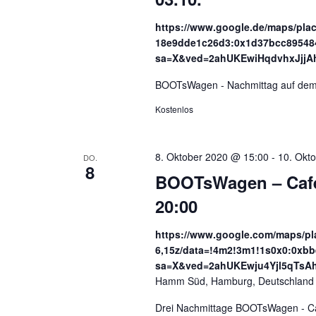
https://www.google.de/maps/pla
18e9dde1c26d3:0x1d37bcc89548
sa=X&ved=2ahUKEwiHqdvhxJj
BOOTsWagen - Nachmittag auf dem 
Kostenlos
8. Oktober 2020 @ 15:00
-
10. Okt
DO.
8
BOOTsWagen – Café, 
20:00
https://www.google.com/maps/p
6,15z/data=!4m2!3m1!1s0x0:0xbb
sa=X&ved=2ahUKEwju4Yjl5qT
Hamm Süd, Hamburg, Deutschland
Drei Nachmittage BOOTsWagen - Caf