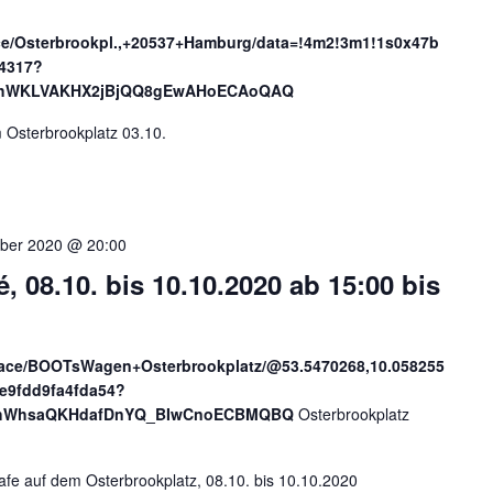
ce/Osterbrookpl.,+20537+Hamburg/data=!4m2!3m1!1s0x47b
4317?
jAhWKLVAKHX2jBjQQ8gEwAHoECAoQAQ
Osterbrookplatz 03.10.
ober 2020 @ 20:00
08.10. bis 10.10.2020 ab 15:00 bis
lace/BOOTsWagen+Osterbrookplatz/@53.5470268,10.058255
e9fdd9fa4fda54?
sAhWhsaQKHdafDnYQ_BIwCnoECBMQBQ
Osterbrookplatz
e auf dem Osterbrookplatz, 08.10. bis 10.10.2020