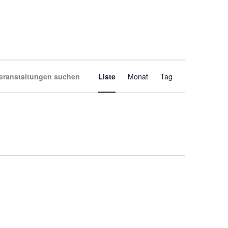
VERANSTALT
eranstaltungen suchen
Liste
Monat
Tag
ANSICHTEN-
NAVIGATION