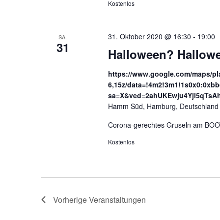
Kostenlos
31. Oktober 2020 @ 16:30
-
19:00
SA.
31
Halloween? Hallo
https://www.google.com/maps/p
6,15z/data=!4m2!3m1!1s0x0:0xbb
sa=X&ved=2ahUKEwju4Yjl5qT
Hamm Süd, Hamburg, Deutschland
Corona-gerechtes Gruseln am BO
Kostenlos
Vorherige
Veranstaltungen