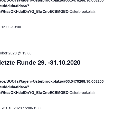
lace/BOOTsWagen+Osterbrookplatz/@53.5470268,10.058255
e9fdd9fa4fda54?
sAhWhsaQKHdafDnYQ_BIwCnoECBMQBQ
Osterbrookplatz
 15:00-19:00
tober 2020 @ 19:00
tzte Runde 29. -31.10.2020
lace/BOOTsWagen+Osterbrookplatz/@53.5470268,10.058255
e9fdd9fa4fda54?
sAhWhsaQKHdafDnYQ_BIwCnoECBMQBQ
Osterbrookplatz
 -31.10.2020 15:00-19:00