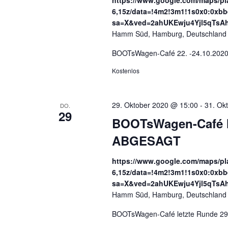
https://www.google.com/maps/p
6,15z/data=!4m2!3m1!1s0x0:0xbb
sa=X&ved=2ahUKEwju4Yjl5qT
Hamm Süd, Hamburg, Deutschland
BOOTsWagen-Café 22. -24.10.2020
Kostenlos
29. Oktober 2020 @ 15:00
-
31. Ok
DO.
29
BOOTsWagen-Café le
ABGESAGT
https://www.google.com/maps/p
6,15z/data=!4m2!3m1!1s0x0:0xbb
sa=X&ved=2ahUKEwju4Yjl5qT
Hamm Süd, Hamburg, Deutschland
BOOTsWagen-Café letzte Runde 29.