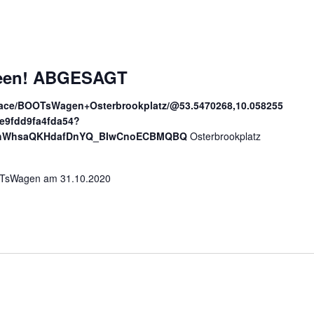
ween! ABGESAGT
lace/BOOTsWagen+Osterbrookplatz/@53.5470268,10.058255
e9fdd9fa4fda54?
sAhWhsaQKHdafDnYQ_BIwCnoECBMQBQ
Osterbrookplatz
OTsWagen am 31.10.2020