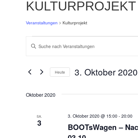
KULTURPROJEKT
Veranstaltungen
Kulturprojekt
VERANSTALTUNGEN
BITTE
SCHLÜSSELWORT
SUCHE
EINGEBEN.
3. Oktober 2020
SUCHE
Heute
UND
NACH
Datum
VERANSTALTUNGEN
wählen.
ANSICHTEN,
SCHLÜSSELWORT.
Oktober 2020
NAVIGATION
3. Oktober 2020 @ 15:00
-
20:00
SA.
3
BOOTsWagen – Nach
03.10.