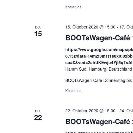
Kostenlos
15. Oktober 2020 @ 15:00
-
17. Ok
DO.
15
BOOTsWagen-Café 15
https://www.google.com/maps/p
6,15z/data=!4m2!3m1!1s0x0:0xbb
sa=X&ved=2ahUKEwju4Yjl5qT
Hamm Süd, Hamburg, Deutschland
BOOTsWagen-Café Donnerstag bis S
Kostenlos
22. Oktober 2020 @ 15:00
-
24. Ok
DO.
22
BOOTsWagen-Café 22