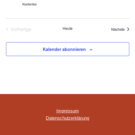
Kostenlos
Vorherige
Heute
Veran
Nächste
Veranstaltungen
Kalender abonnieren
Impressum
Datenschutzerklärung