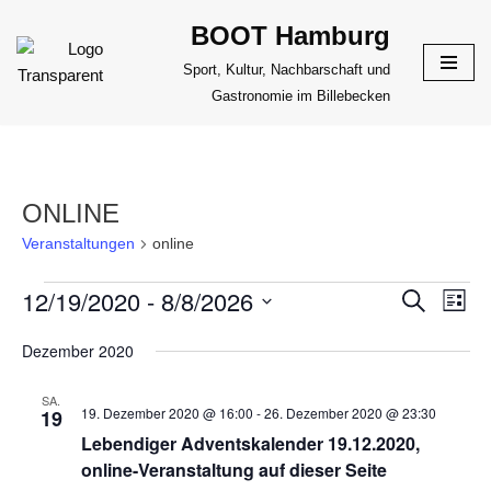
BOOT Hamburg
Zum
Sport, Kultur, Nachbarschaft und
Inhalt
Gastronomie im Billebecken
springen
ONLINE
Veranstaltungen
online
12/19/2020
 - 
8/8/2026
VERANS
Suche
VER
Liste
ANS
Datum
SUCHE
Dezember 2020
NAV
wählen.
UND
ANSICHT
SA.
19. Dezember 2020 @ 16:00
-
26. Dezember 2020 @ 23:30
19
NAVIGAT
Lebendiger Adventskalender 19.12.2020,
online-Veranstaltung auf dieser Seite