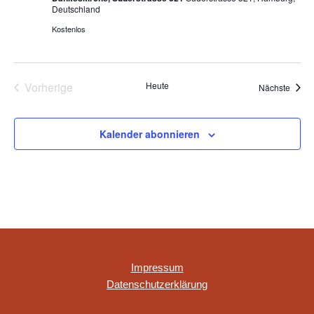
Deutschland
Kostenlos
Vorherige
Heute
Veran
Nächste
Veranstaltungen
Kalender abonnieren
Impressum
Datenschutzerklärung