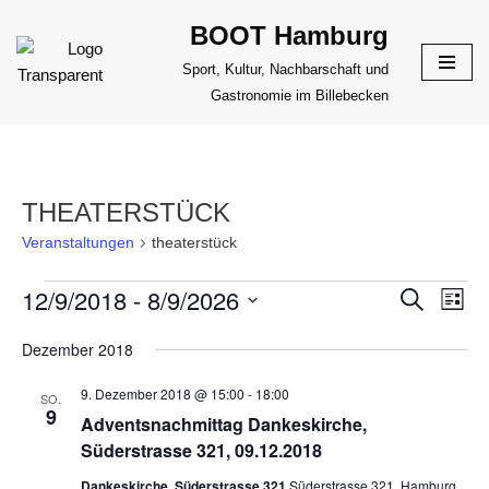
BOOT Hamburg
Zum
Sport, Kultur, Nachbarschaft und
Inhalt
Gastronomie im Billebecken
springen
THEATERSTÜCK
Veranstaltungen
theaterstück
12/9/2018
 - 
8/9/2026
VERANS
Suche
VER
Liste
ANS
Datum
SUCHE
Dezember 2018
NAV
wählen.
UND
9. Dezember 2018 @ 15:00
-
18:00
ANSICHT
SO.
9
Adventsnachmittag Dankeskirche,
NAVIGAT
Süderstrasse 321, 09.12.2018
Dankeskirche, Süderstrasse 321
Süderstrasse 321, Hamburg,