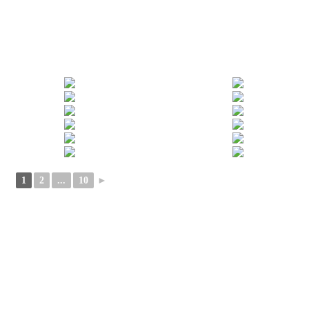
1
2
...
10
►