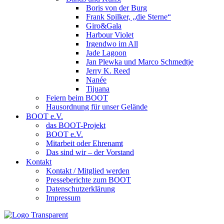
Boris von der Burg
Frank Spilker, „die Sterne“
Giro&Gala
Harbour Violet
Irgendwo im All
Jade Lagoon
Jan Plewka und Marco Schmedtje
Jerry K. Reed
Nanée
Tijuana
Feiern beim BOOT
Hausordnung für unser Gelände
BOOT e.V.
das BOOT-Projekt
BOOT e.V.
Mitarbeit oder Ehrenamt
Das sind wir – der Vorstand
Kontakt
Kontakt / Mitglied werden
Presseberichte zum BOOT
Datenschutzerklärung
Impressum