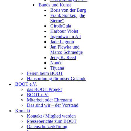
Bands und Kunst
Boris von der Burg
Frank Spilker, „die
Sterne“
Giro&Gala
Harbour Violet
Irgendwo im All
Jade Lagoon
Jan Plewka und
Marco Schmedtje
Jerry K. Reed
Nanée
Tijuana
Feiern beim BOOT
Hausordnung für unser Gelände
BOOT e.V.
das BOOT-Projekt
BOOT e.V.
Mitarbeit oder Ehrenamt
Das sind wir – der Vorstand
Kontakt
Kontakt / Mitglied werden
Presseberichte zum BOOT
Datenschutzerklärung