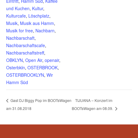
Eintritt
,
Hamm Süd
,
Kaffee
und Kuchen
,
Kultur
,
Kulturcafe
,
Löschplatz
,
Musik
,
Musik aus Hamm
,
Musik for free
,
Nachbarn
,
Nachbarschaft
,
Nachbarschaftscafe
,
Nachbarschaftstreff
,
OBKLYN
,
Open Air
,
openair
,
Osterbkln
,
OSTERBROOK
,
OSTERBROOKLYN
,
Wir
Hamm Süd
Gast DJ Biggy Pop im BOOTsWagen
TIJUANA – Konzert im
am 31.08.2018
BOOTsWagen am 08.09.