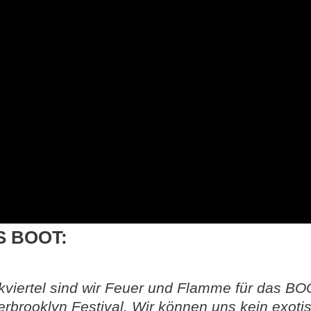
S BOOT:
viertel sind wir Feuer und Flamme für das BO
rooklyn Festival. Wir können uns kein exoti