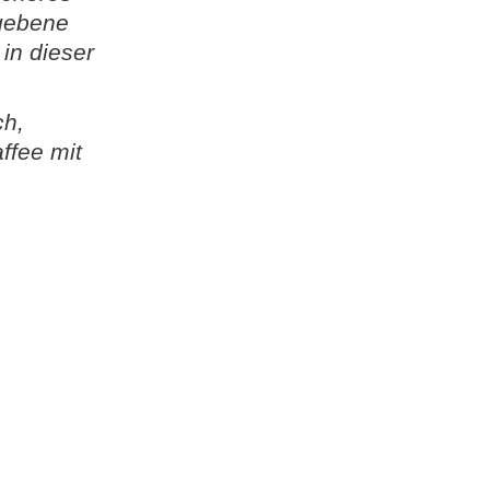
mgebene
 in dieser
ch,
ffee mit