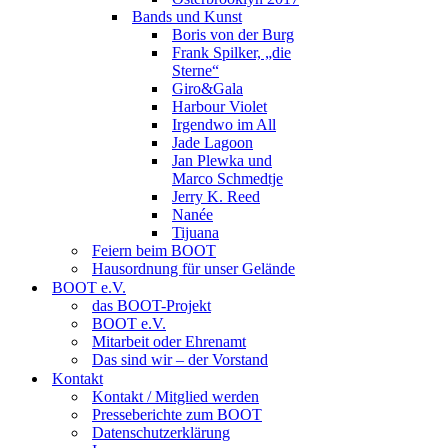
Bands und Kunst
Boris von der Burg
Frank Spilker, „die
Sterne“
Giro&Gala
Harbour Violet
Irgendwo im All
Jade Lagoon
Jan Plewka und
Marco Schmedtje
Jerry K. Reed
Nanée
Tijuana
Feiern beim BOOT
Hausordnung für unser Gelände
BOOT e.V.
das BOOT-Projekt
BOOT e.V.
Mitarbeit oder Ehrenamt
Das sind wir – der Vorstand
Kontakt
Kontakt / Mitglied werden
Presseberichte zum BOOT
Datenschutzerklärung