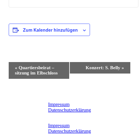
Zum Kalender hinzufügen
Veranstaltung-
«
Quartiersbeirat –
Konzert: S. Belly
»
Navigation
sitzung im Elbschloss
Impressum
Datenschutzerklärung
Impressum
Datenschutzerklärung