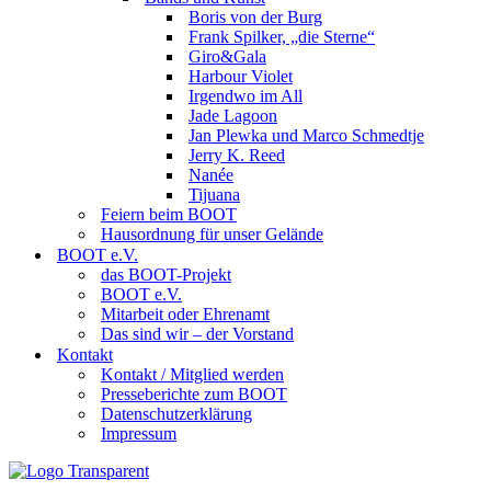
Boris von der Burg
Frank Spilker, „die Sterne“
Giro&Gala
Harbour Violet
Irgendwo im All
Jade Lagoon
Jan Plewka und Marco Schmedtje
Jerry K. Reed
Nanée
Tijuana
Feiern beim BOOT
Hausordnung für unser Gelände
BOOT e.V.
das BOOT-Projekt
BOOT e.V.
Mitarbeit oder Ehrenamt
Das sind wir – der Vorstand
Kontakt
Kontakt / Mitglied werden
Presseberichte zum BOOT
Datenschutzerklärung
Impressum