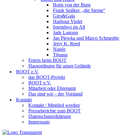
Boris von der Burg
Frank Spilker, „die Sterne“
Giro&Gala
Harbour Violet
Irgendwo im All
Jade Lagoon
Jan Plewka und Marco Schmedtje
Jerry K. Reed
Nanée
Tijuana
Feiern beim BOOT
Hausordnung für unser Gelände
BOOT e.V.
das BOOT-Projekt
BOOT e.V.
Mitarbeit oder Ehrenamt
Das sind wir – der Vorstand
Kontakt
Kontakt / Mitglied werden
Presseberichte zum BOOT
Datenschutzerklärung
Impressum