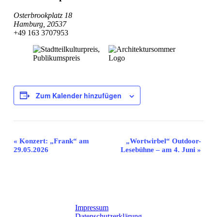
Osterbrookplatz 18
Hamburg
,
20537
‭+49 163 3707953‬
Zum Kalender hinzufügen
Veranstaltung-
«
Konzert: „Frank“ am
„Wortwirbel“ Outdoor-
29.05.2026
Lesebühne – am 4. Juni
»
Navigation
Impressum
Datenschutzerklärung