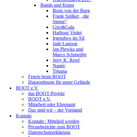
Bands und Kunst
Boris von der Burg
Frank Spilker, „die
Sterne“
Giro&Gala
Harbour Violet
Irgendwo im All
Jade Lagoon
Jan Plewka und
Marco Schmedtje
Jerry K. Reed
Nanée
Tijuana
Feiern beim BOOT
Hausordnung für unser Gelände
BOOT e.V.
das BOOT-Projekt
BOOT e.V.
Mitarbeit oder Ehrenamt
Das sind wir – der Vorstand
Kontakt
Kontakt / Mitglied werden
Presseberichte zum BOOT
Datenschutzerklärung