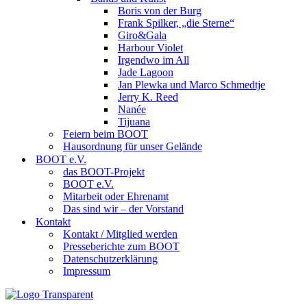
Boris von der Burg
Frank Spilker, „die Sterne“
Giro&Gala
Harbour Violet
Irgendwo im All
Jade Lagoon
Jan Plewka und Marco Schmedtje
Jerry K. Reed
Nanée
Tijuana
Feiern beim BOOT
Hausordnung für unser Gelände
BOOT e.V.
das BOOT-Projekt
BOOT e.V.
Mitarbeit oder Ehrenamt
Das sind wir – der Vorstand
Kontakt
Kontakt / Mitglied werden
Presseberichte zum BOOT
Datenschutzerklärung
Impressum