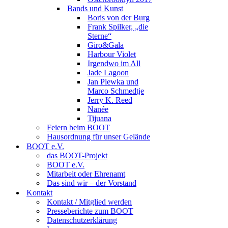
Bands und Kunst
Boris von der Burg
Frank Spilker, „die
Sterne“
Giro&Gala
Harbour Violet
Irgendwo im All
Jade Lagoon
Jan Plewka und
Marco Schmedtje
Jerry K. Reed
Nanée
Tijuana
Feiern beim BOOT
Hausordnung für unser Gelände
BOOT e.V.
das BOOT-Projekt
BOOT e.V.
Mitarbeit oder Ehrenamt
Das sind wir – der Vorstand
Kontakt
Kontakt / Mitglied werden
Presseberichte zum BOOT
Datenschutzerklärung