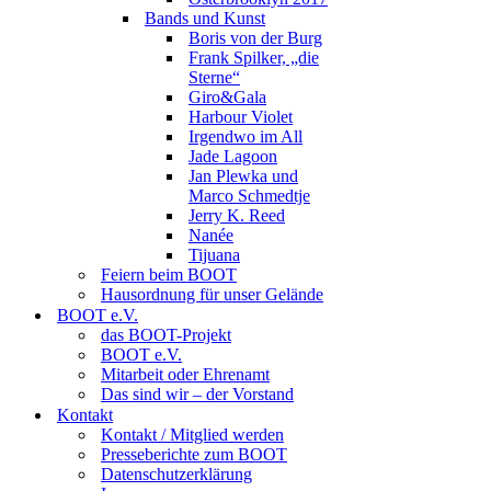
Bands und Kunst
Boris von der Burg
Frank Spilker, „die
Sterne“
Giro&Gala
Harbour Violet
Irgendwo im All
Jade Lagoon
Jan Plewka und
Marco Schmedtje
Jerry K. Reed
Nanée
Tijuana
Feiern beim BOOT
Hausordnung für unser Gelände
BOOT e.V.
das BOOT-Projekt
BOOT e.V.
Mitarbeit oder Ehrenamt
Das sind wir – der Vorstand
Kontakt
Kontakt / Mitglied werden
Presseberichte zum BOOT
Datenschutzerklärung