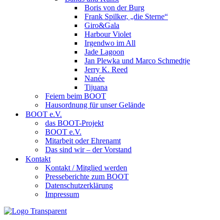
Boris von der Burg
Frank Spilker, „die Sterne“
Giro&Gala
Harbour Violet
Irgendwo im All
Jade Lagoon
Jan Plewka und Marco Schmedtje
Jerry K. Reed
Nanée
Tijuana
Feiern beim BOOT
Hausordnung für unser Gelände
BOOT e.V.
das BOOT-Projekt
BOOT e.V.
Mitarbeit oder Ehrenamt
Das sind wir – der Vorstand
Kontakt
Kontakt / Mitglied werden
Presseberichte zum BOOT
Datenschutzerklärung
Impressum