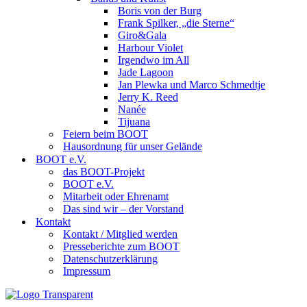
Boris von der Burg
Frank Spilker, „die Sterne“
Giro&Gala
Harbour Violet
Irgendwo im All
Jade Lagoon
Jan Plewka und Marco Schmedtje
Jerry K. Reed
Nanée
Tijuana
Feiern beim BOOT
Hausordnung für unser Gelände
BOOT e.V.
das BOOT-Projekt
BOOT e.V.
Mitarbeit oder Ehrenamt
Das sind wir – der Vorstand
Kontakt
Kontakt / Mitglied werden
Presseberichte zum BOOT
Datenschutzerklärung
Impressum