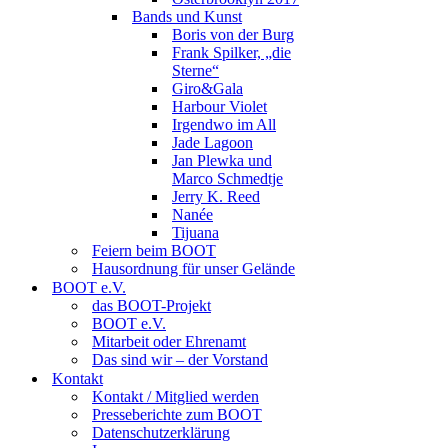
Bands und Kunst
Boris von der Burg
Frank Spilker, „die
Sterne“
Giro&Gala
Harbour Violet
Irgendwo im All
Jade Lagoon
Jan Plewka und
Marco Schmedtje
Jerry K. Reed
Nanée
Tijuana
Feiern beim BOOT
Hausordnung für unser Gelände
BOOT e.V.
das BOOT-Projekt
BOOT e.V.
Mitarbeit oder Ehrenamt
Das sind wir – der Vorstand
Kontakt
Kontakt / Mitglied werden
Presseberichte zum BOOT
Datenschutzerklärung