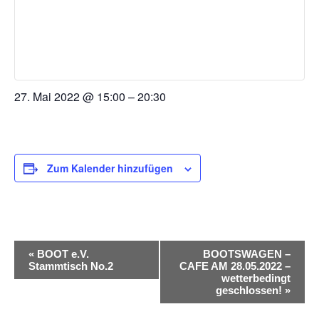
27. Mai 2022
@
15:00
–
20:30
Zum Kalender hinzufügen
VERANSTALTUNG-
«
BOOT e.V.
BOOTSWAGEN –
Stammtisch No.2
CAFE AM 28.05.2022 –
NAVIGATION
wetterbedingt
geschlossen!
»