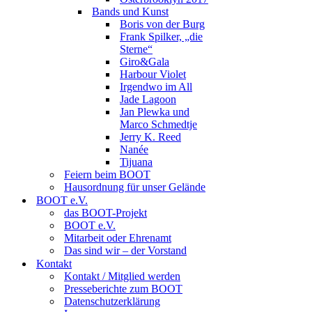
Bands und Kunst
Boris von der Burg
Frank Spilker, „die
Sterne“
Giro&Gala
Harbour Violet
Irgendwo im All
Jade Lagoon
Jan Plewka und
Marco Schmedtje
Jerry K. Reed
Nanée
Tijuana
Feiern beim BOOT
Hausordnung für unser Gelände
BOOT e.V.
das BOOT-Projekt
BOOT e.V.
Mitarbeit oder Ehrenamt
Das sind wir – der Vorstand
Kontakt
Kontakt / Mitglied werden
Presseberichte zum BOOT
Datenschutzerklärung