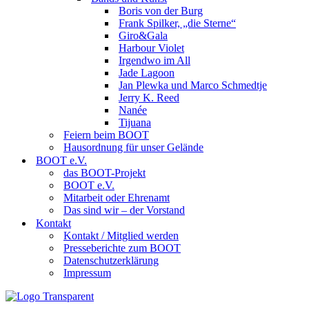
Boris von der Burg
Frank Spilker, „die Sterne“
Giro&Gala
Harbour Violet
Irgendwo im All
Jade Lagoon
Jan Plewka und Marco Schmedtje
Jerry K. Reed
Nanée
Tijuana
Feiern beim BOOT
Hausordnung für unser Gelände
BOOT e.V.
das BOOT-Projekt
BOOT e.V.
Mitarbeit oder Ehrenamt
Das sind wir – der Vorstand
Kontakt
Kontakt / Mitglied werden
Presseberichte zum BOOT
Datenschutzerklärung
Impressum