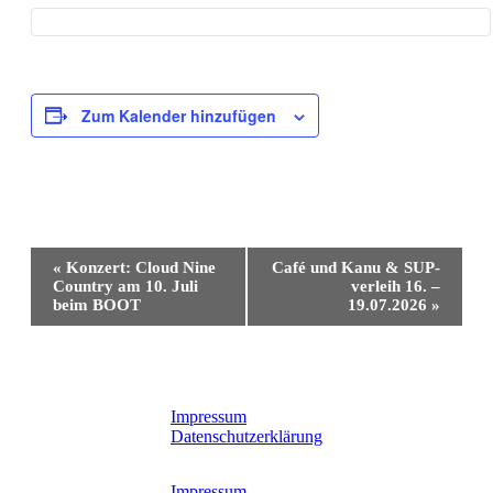
Zum Kalender hinzufügen
Veranstaltung-
«
Konzert: Cloud Nine
Café und Kanu & SUP-
Navigation
Country am 10. Juli
verleih 16. –
beim BOOT
19.07.2026
»
Impressum
Datenschutzerklärung
Impressum