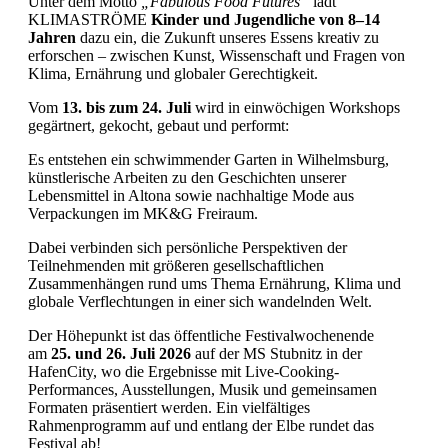
Unter dem Motto
„Fabulous Food Futures“
lädt
KLIMASTRÖME
Kinder und Jugendliche von 8–14
Jahren
dazu ein, die Zukunft unseres Essens kreativ zu
erforschen – zwischen Kunst, Wissenschaft und Fragen von
Klima, Ernährung und globaler Gerechtigkeit.
Vom
13. bis zum 24. Juli
wird in einwöchigen Workshops
gegärtnert, gekocht, gebaut und performt:
Es entstehen ein schwimmender Garten in Wilhelmsburg,
künstlerische Arbeiten zu den Geschichten unserer
Lebensmittel in Altona sowie nachhaltige Mode aus
Verpackungen im MK&G Freiraum.
Dabei verbinden sich persönliche Perspektiven der
Teilnehmenden mit größeren gesellschaftlichen
Zusammenhängen rund ums Thema Ernährung, Klima und
globale Verflechtungen in einer sich wandelnden Welt.
Der Höhepunkt ist das öffentliche Festivalwochenende
am
25. und 26. Juli 2026
auf der MS Stubnitz in der
HafenCity, wo die Ergebnisse mit Live-Cooking-
Performances, Ausstellungen, Musik und gemeinsamen
Formaten präsentiert werden. Ein vielfältiges
Rahmenprogramm auf und entlang der Elbe rundet das
Festival ab!