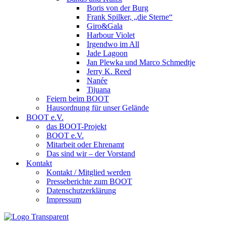
Boris von der Burg
Frank Spilker, „die Sterne“
Giro&Gala
Harbour Violet
Irgendwo im All
Jade Lagoon
Jan Plewka und Marco Schmedtje
Jerry K. Reed
Nanée
Tijuana
Feiern beim BOOT
Hausordnung für unser Gelände
BOOT e.V.
das BOOT-Projekt
BOOT e.V.
Mitarbeit oder Ehrenamt
Das sind wir – der Vorstand
Kontakt
Kontakt / Mitglied werden
Presseberichte zum BOOT
Datenschutzerklärung
Impressum