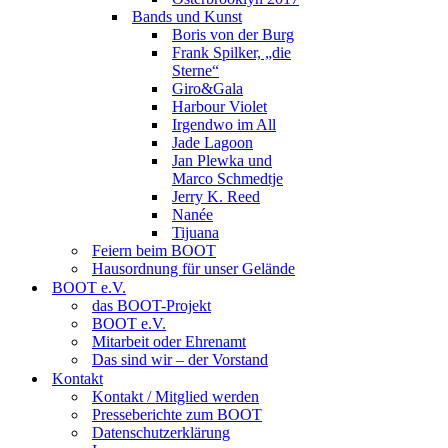
Bands und Kunst
Boris von der Burg
Frank Spilker, „die
Sterne“
Giro&Gala
Harbour Violet
Irgendwo im All
Jade Lagoon
Jan Plewka und
Marco Schmedtje
Jerry K. Reed
Nanée
Tijuana
Feiern beim BOOT
Hausordnung für unser Gelände
BOOT e.V.
das BOOT-Projekt
BOOT e.V.
Mitarbeit oder Ehrenamt
Das sind wir – der Vorstand
Kontakt
Kontakt / Mitglied werden
Presseberichte zum BOOT
Datenschutzerklärung