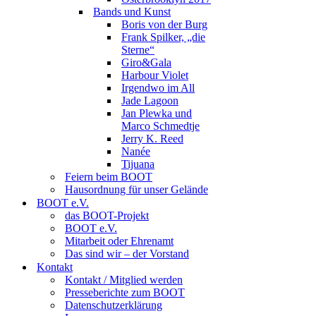
Bands und Kunst
Boris von der Burg
Frank Spilker, „die
Sterne“
Giro&Gala
Harbour Violet
Irgendwo im All
Jade Lagoon
Jan Plewka und
Marco Schmedtje
Jerry K. Reed
Nanée
Tijuana
Feiern beim BOOT
Hausordnung für unser Gelände
BOOT e.V.
das BOOT-Projekt
BOOT e.V.
Mitarbeit oder Ehrenamt
Das sind wir – der Vorstand
Kontakt
Kontakt / Mitglied werden
Presseberichte zum BOOT
Datenschutzerklärung