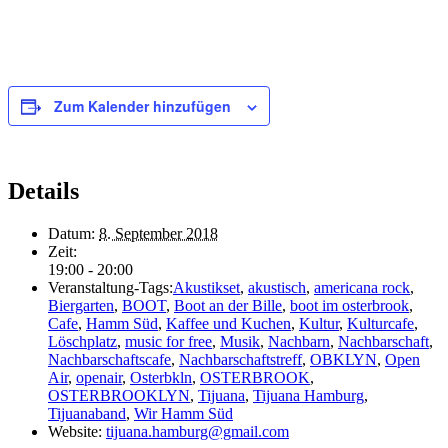
Zum Kalender hinzufügen
Details
Datum:
8. September 2018
Zeit:
19:00 - 20:00
Veranstaltung-Tags:
Akustikset
,
akustisch
,
americana rock
,
Biergarten
,
BOOT
,
Boot an der Bille
,
boot im osterbrook
,
Cafe
,
Hamm Süd
,
Kaffee und Kuchen
,
Kultur
,
Kulturcafe
,
Löschplatz
,
music for free
,
Musik
,
Nachbarn
,
Nachbarschaft
,
Nachbarschaftscafe
,
Nachbarschaftstreff
,
OBKLYN
,
Open
Air
,
openair
,
Osterbkln
,
OSTERBROOK
,
OSTERBROOKLYN
,
Tijuana
,
Tijuana Hamburg
,
Tijuanaband
,
Wir Hamm Süd
Website:
tijuana.hamburg@gmail.com