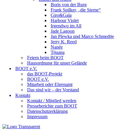
Boris von der Burg
Frank Spilker, „die Sterne“
Giro&Gala
Harbour Violet
Irgendwo im All
Jade Lagoon
Jan Plewka und Marco Schmedtje
Jerry K. Reed
Nanée
Tijuana
Feiern beim BOOT
Hausordnung für unser Gelände
BOOT e.V.
das BOOT-Projekt
BOOT e.V.
Mitarbeit oder Ehrenamt
Das sind wir – der Vorstand
Kontakt
Kontakt / Mitglied werden
Presseberichte zum BOOT
Datenschutzerklärung
Impressum