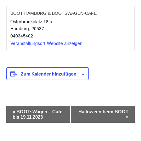
BOOT HAMBURG & BOOTSWAGEN-CAFÉ
Osterbrookplatz 18 a
Hamburg
,
20537
040345402
Veranstaltungsort-Website anzeigen
Zum Kalender hinzufügen
VERANSTALTUNG-
«
BOOTsWagen – Cafe
Halloween beim BOOT
bis 19.11.2023
»
NAVIGATION