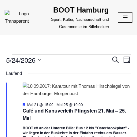
BOOT Hamburg
Zum
Sport, Kultur, Nachbarschaft und
Inhalt
Gastronomie im Billebecken
springen
5/24/2026
VERANS
Suche
VER
Tag
ANS
Datum
SUCHE
Laufend
NAV
wählen.
UND
ANSICHT
NAVIGAT
H
Mai 21 @ 15:00
-
Mai 25 @ 19:00
e
Café und Kanuverleih Pfingsten 21. Mai – 25.
r
Mai
v
o
BOOT eV an der Unteren Bille: Bus 12 bis "Osterbrookplatz" -
r
wir liegen in der Buskehre in der Einfahrt rechts am Wasser.
g