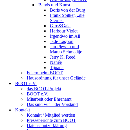
Bands und Kunst
Boris von der Burg
Frank Spilker, „die
Sterne“
Giro&Gala
Harbour Violet
Irgendwo im All
Jade Lagoon
Jan Plewka und
Marco Schmedtje
Jerry K. Reed
Nanée
Tijuana
Feiern beim BOOT
Hausordnung für unser Gelände
BOOT e.V.
das BOOT-Projekt
BOOT e.V.
Mitarbeit oder Ehrenamt
Das sind wir – der Vorstand
Kontakt
Kontakt / Mitglied werden
Presseberichte zum BOOT
Datenschutzerklärung