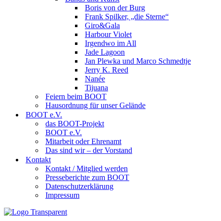
Boris von der Burg
Frank Spilker, „die Sterne“
Giro&Gala
Harbour Violet
Irgendwo im All
Jade Lagoon
Jan Plewka und Marco Schmedtje
Jerry K. Reed
Nanée
Tijuana
Feiern beim BOOT
Hausordnung für unser Gelände
BOOT e.V.
das BOOT-Projekt
BOOT e.V.
Mitarbeit oder Ehrenamt
Das sind wir – der Vorstand
Kontakt
Kontakt / Mitglied werden
Presseberichte zum BOOT
Datenschutzerklärung
Impressum