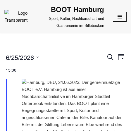
BOOT Hamburg
Zum
Sport, Kultur, Nachbarschaft und
Inhalt
Gastronomie im Billebecken
springen
6/25/2026
VERANS
Suche
VER
Tag
ANS
Datum
SUCHE
15:00
NAV
wählen.
UND
ANSICHT
NAVIGAT