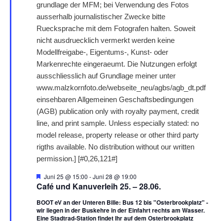
H
Juni 25 @ 15:00
-
Juni 28 @ 19:00
e
Café und Kanuverleih 25. – 28.06.
r
v
BOOT eV an der Unteren Bille: Bus 12 bis "Osterbrookplatz" -
o
wir liegen in der Buskehre in der Einfahrt rechts am Wasser.
r
Eine Stadtrad-Station findet Ihr auf dem Osterbrookplatz