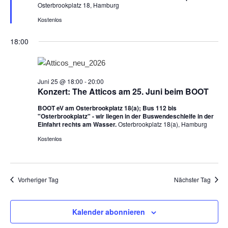
g
Osterbrookplatz 18, Hamburg
e
h
Kostenlos
o
b
18:00
e
n
Juni 25 @ 18:00
-
20:00
Konzert: The Atticos am 25. Juni beim BOOT
BOOT eV am Osterbrookplatz 18(a); Bus 112 bis
"Osterbrookplatz" - wir liegen in der Buswendeschleife in der
Einfahrt rechts am Wasser.
Osterbrookplatz 18(a), Hamburg
Kostenlos
Vorheriger Tag
Nächster Tag
Kalender abonnieren