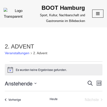
BOOT Hamburg
Zum
Sport, Kultur, Nachbarschaft und
Inhalt
Gastronomie im Billebecken
springen
2. ADVENT
Veranstaltungen
2. Advent
Es wurden keine Ergebnisse gefunden.
Hinweis
Anstehende
VERANS
Suche
VER
Liste
ANS
Datum
SUCHE
NAV
wählen.
UND
Heute
Nächste
Veranstaltungen
Vorherige
Veransta
ANSICHT