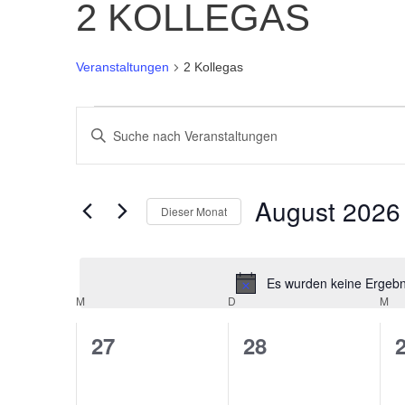
2 KOLLEGAS
Veranstaltungen
2 Kollegas
VERANSTALTUNGEN
BITTE
SCHLÜSSELWORT
SUCHE
EINGEBEN.
August 2026
SUCHE
Dieser Monat
UND
NACH
Datum
VERANSTALTUNGEN
wählen.
ANSICHTEN,
SCHLÜSSELWORT.
Es wurden keine Ergebni
M
D
M
KALENDER
NAVIGATION
0
0
27
28
VON
Veranstaltungen,
Veranstaltunge
V