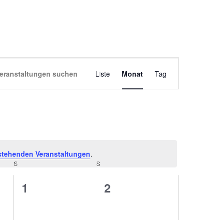
VERANSTALT
eranstaltungen suchen
Liste
Monat
Tag
ANSICHTEN-
NAVIGATION
stehenden Veranstaltungen
.
S
S
0
0
1
2
ungen,
Veranstaltungen,
Veranstaltungen,