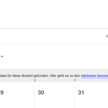
V
sse für diese Ansicht gefunden. Hier geht es zu den
nächsten bevor
Hinweis
D
F
0
0
0
29
30
31
n,
eranstaltungen,
Veranstaltungen,
Veranstalt