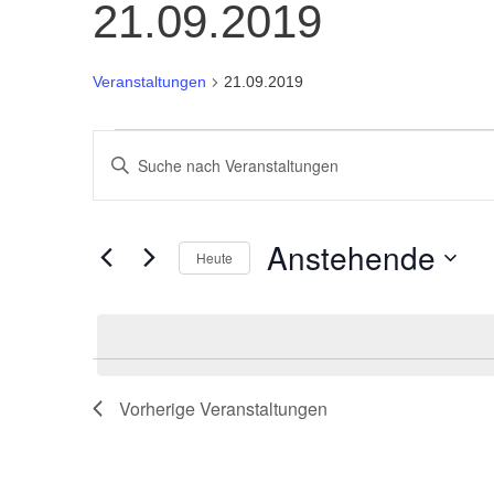
21.09.2019
Veranstaltungen
21.09.2019
VERANSTALTUNGEN
BITTE
SCHLÜSSELWORT
SUCHE
EINGEBEN.
Anstehende
SUCHE
Heute
UND
NACH
Datum
VERANSTALTUNGEN
wählen.
ANSICHTEN,
SCHLÜSSELWORT.
NAVIGATION
Vorherige
Veranstaltungen