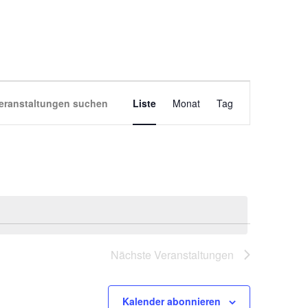
VERANSTALT
eranstaltungen suchen
Liste
Monat
Tag
ANSICHTEN-
NAVIGATION
Nächste
Veranstaltungen
Kalender abonnieren