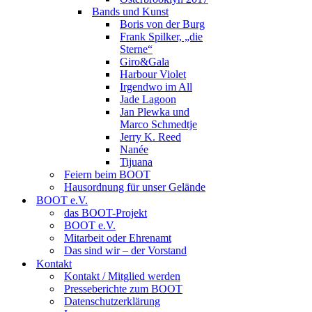
Bands und Kunst
Boris von der Burg
Frank Spilker, „die
Sterne“
Giro&Gala
Harbour Violet
Irgendwo im All
Jade Lagoon
Jan Plewka und
Marco Schmedtje
Jerry K. Reed
Nanée
Tijuana
Feiern beim BOOT
Hausordnung für unser Gelände
BOOT e.V.
das BOOT-Projekt
BOOT e.V.
Mitarbeit oder Ehrenamt
Das sind wir – der Vorstand
Kontakt
Kontakt / Mitglied werden
Presseberichte zum BOOT
Datenschutzerklärung