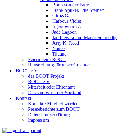
Boris von der Burg
Frank Spilker, „die Sterne“
Giro&Gala
Harbour Violet
Irgendwo im All
Jade Lagoon
Jan Plewka und Marco Schmedtje
Jerry K. Reed
Nanée
Tijuana
Feiern beim BOOT
Hausordnung für unser Gelände
BOOT e.V.
das BOOT-Projekt
BOOT e.V.
Mitarbeit oder Ehrenamt
Das sind wir – der Vorstand
Kontakt
Kontakt / Mitglied werden
Presseberichte zum BOOT
Datenschutzerklärung
Impressum