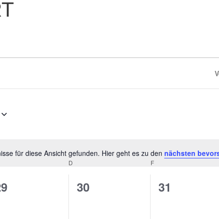
RT
V
sse für diese Ansicht gefunden. Hier geht es zu den
nächsten bevor
Hinweis
D
F
0
0
0
29
30
31
n,
eranstaltungen,
Veranstaltungen,
Veranstalt