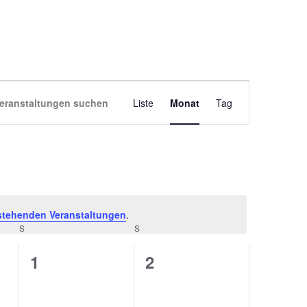
VERANSTALT
eranstaltungen suchen
Liste
Monat
Tag
ANSICHTEN-
NAVIGATION
stehenden Veranstaltungen
.
S
S
0
0
1
2
ungen,
Veranstaltungen,
Veranstaltungen,