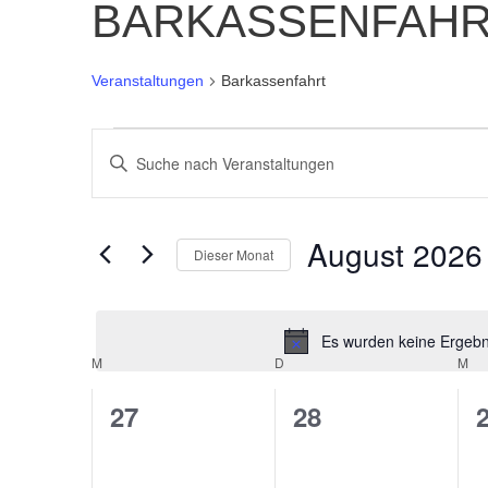
BARKASSENFAH
Veranstaltungen
Barkassenfahrt
VERANSTALTUNGEN
BITTE
SCHLÜSSELWORT
SUCHE
EINGEBEN.
August 2026
SUCHE
Dieser Monat
UND
NACH
Datum
VERANSTALTUNGEN
wählen.
ANSICHTEN,
SCHLÜSSELWORT.
Es wurden keine Ergebni
M
D
M
KALENDER
NAVIGATION
0
0
27
28
VON
Veranstaltungen,
Veranstaltunge
V