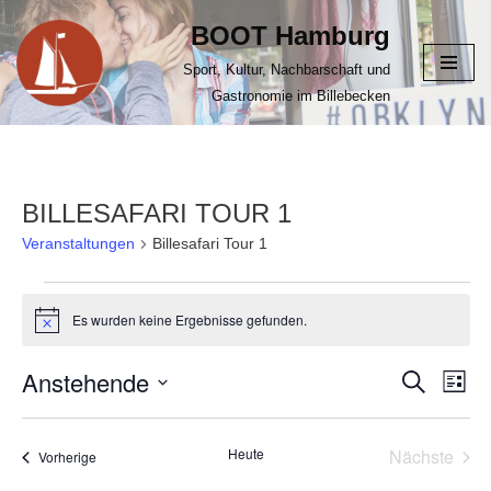
BOOT Hamburg
Zum
Sport, Kultur, Nachbarschaft und
Inhalt
Gastronomie im Billebecken
springen
BILLESAFARI TOUR 1
Veranstaltungen
Billesafari Tour 1
Es wurden keine Ergebnisse gefunden.
Hinweis
Anstehende
VERANS
Suche
VER
Liste
ANS
Datum
SUCHE
NAV
wählen.
UND
Heute
Nächste
Veranstaltungen
Vorherige
Veransta
ANSICHT