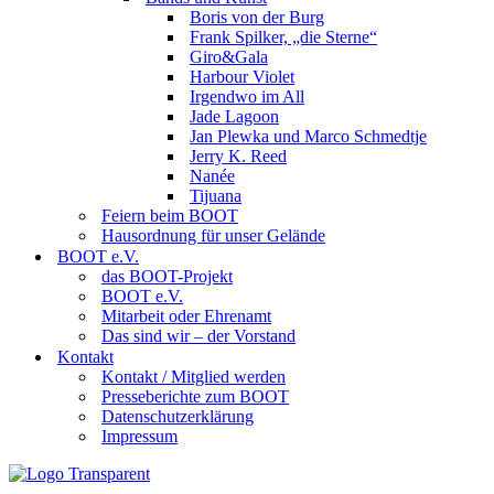
Boris von der Burg
Frank Spilker, „die Sterne“
Giro&Gala
Harbour Violet
Irgendwo im All
Jade Lagoon
Jan Plewka und Marco Schmedtje
Jerry K. Reed
Nanée
Tijuana
Feiern beim BOOT
Hausordnung für unser Gelände
BOOT e.V.
das BOOT-Projekt
BOOT e.V.
Mitarbeit oder Ehrenamt
Das sind wir – der Vorstand
Kontakt
Kontakt / Mitglied werden
Presseberichte zum BOOT
Datenschutzerklärung
Impressum