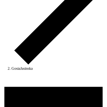
GosiaJasinska
Veranstaltungen
für
7.
August
2026