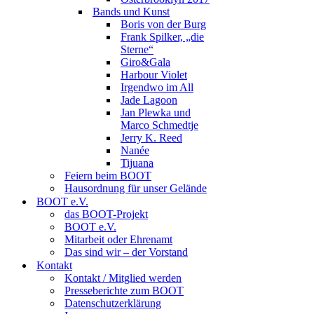
Bands und Kunst
Boris von der Burg
Frank Spilker, „die
Sterne“
Giro&Gala
Harbour Violet
Irgendwo im All
Jade Lagoon
Jan Plewka und
Marco Schmedtje
Jerry K. Reed
Nanée
Tijuana
Feiern beim BOOT
Hausordnung für unser Gelände
BOOT e.V.
das BOOT-Projekt
BOOT e.V.
Mitarbeit oder Ehrenamt
Das sind wir – der Vorstand
Kontakt
Kontakt / Mitglied werden
Presseberichte zum BOOT
Datenschutzerklärung