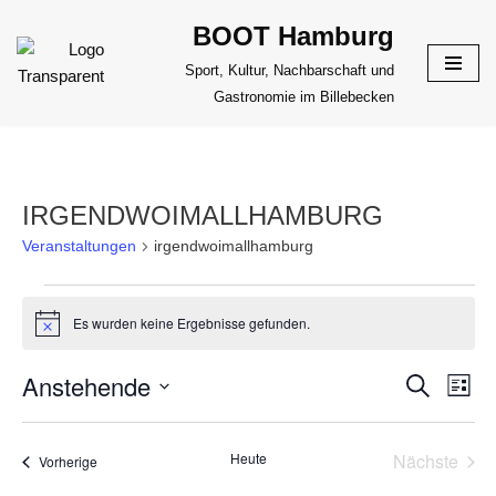
BOOT Hamburg
Zum
Sport, Kultur, Nachbarschaft und
Inhalt
Gastronomie im Billebecken
springen
IRGENDWOIMALLHAMBURG
Veranstaltungen
irgendwoimallhamburg
Es wurden keine Ergebnisse gefunden.
Hinweis
Anstehende
VERANS
Suche
VER
Liste
ANS
Datum
SUCHE
NAV
wählen.
UND
Heute
Nächste
Veranstaltungen
Vorherige
Veransta
ANSICHT