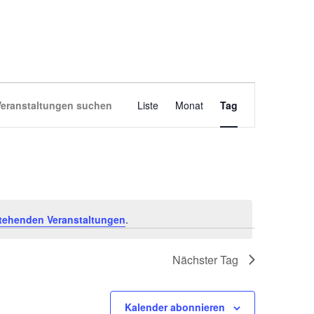
VERANSTALT
Veranstaltungen suchen
Liste
Monat
Tag
ANSICHTEN-
NAVIGATION
tehenden Veranstaltungen
.
Nächster Tag
Kalender abonnieren