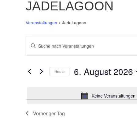
JADELAGOON
Veranstaltungen
JadeLagoon
VERANSTALTUNGEN
BITTE
SCHLÜSSELWORT
SUCHE
EINGEBEN.
6. August 2026
SUCHE
Heute
UND
NACH
Datum
VERANSTALTUNGEN
wählen.
ANSICHTEN,
SCHLÜSSELWORT.
Keine Veranstaltungen 
NAVIGATION
Vorheriger Tag