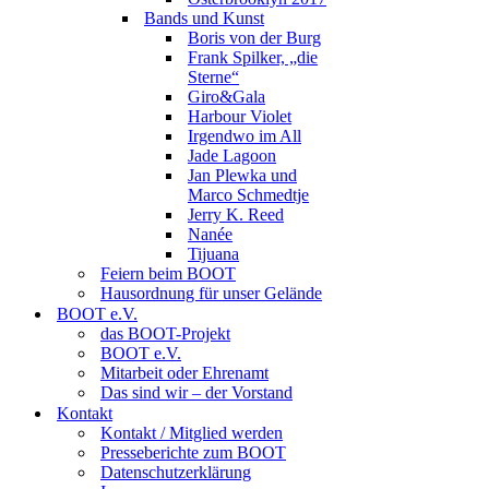
Bands und Kunst
Boris von der Burg
Frank Spilker, „die
Sterne“
Giro&Gala
Harbour Violet
Irgendwo im All
Jade Lagoon
Jan Plewka und
Marco Schmedtje
Jerry K. Reed
Nanée
Tijuana
Feiern beim BOOT
Hausordnung für unser Gelände
BOOT e.V.
das BOOT-Projekt
BOOT e.V.
Mitarbeit oder Ehrenamt
Das sind wir – der Vorstand
Kontakt
Kontakt / Mitglied werden
Presseberichte zum BOOT
Datenschutzerklärung