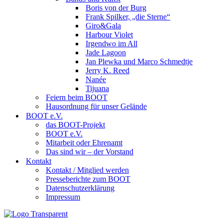
Boris von der Burg
Frank Spilker, „die Sterne“
Giro&Gala
Harbour Violet
Irgendwo im All
Jade Lagoon
Jan Plewka und Marco Schmedtje
Jerry K. Reed
Nanée
Tijuana
Feiern beim BOOT
Hausordnung für unser Gelände
BOOT e.V.
das BOOT-Projekt
BOOT e.V.
Mitarbeit oder Ehrenamt
Das sind wir – der Vorstand
Kontakt
Kontakt / Mitglied werden
Presseberichte zum BOOT
Datenschutzerklärung
Impressum