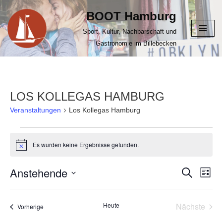
BOOT Hamburg
Zum
Sport, Kultur, Nachbarschaft und
Inhalt
Gastronomie im Billebecken
springen
LOS KOLLEGAS HAMBURG
Veranstaltungen
Los Kollegas Hamburg
Es wurden keine Ergebnisse gefunden.
Hinweis
Anstehende
VERANS
Suche
VER
Liste
ANS
Datum
SUCHE
NAV
wählen.
UND
Heute
Nächste
Veranstaltungen
Vorherige
Veransta
ANSICHT