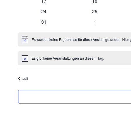
0
0
17
18
Veranstaltungen
Veranstaltungen
0
0
24
25
Veranstaltungen
Veranstaltungen
0
0
31
1
Veranstaltungen
Veranstaltungen
Es wurden keine Ergebnisse für diese Ansicht gefunden. Hier 
Hinweis
Es gibt keine Veranstaltungen an diesem Tag.
Hinweis
Juli