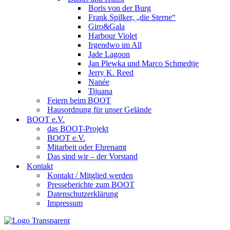
Boris von der Burg
Frank Spilker, „die Sterne“
Giro&Gala
Harbour Violet
Irgendwo im All
Jade Lagoon
Jan Plewka und Marco Schmedtje
Jerry K. Reed
Nanée
Tijuana
Feiern beim BOOT
Hausordnung für unser Gelände
BOOT e.V.
das BOOT-Projekt
BOOT e.V.
Mitarbeit oder Ehrenamt
Das sind wir – der Vorstand
Kontakt
Kontakt / Mitglied werden
Presseberichte zum BOOT
Datenschutzerklärung
Impressum