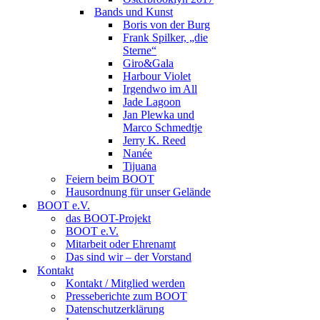
Bands und Kunst
Boris von der Burg
Frank Spilker, „die
Sterne“
Giro&Gala
Harbour Violet
Irgendwo im All
Jade Lagoon
Jan Plewka und
Marco Schmedtje
Jerry K. Reed
Nanée
Tijuana
Feiern beim BOOT
Hausordnung für unser Gelände
BOOT e.V.
das BOOT-Projekt
BOOT e.V.
Mitarbeit oder Ehrenamt
Das sind wir – der Vorstand
Kontakt
Kontakt / Mitglied werden
Presseberichte zum BOOT
Datenschutzerklärung