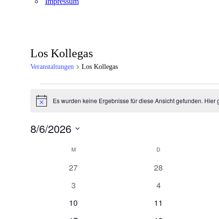
Impressum
Los Kollegas
Veranstaltungen
Los Kollegas
Veranstaltungen
Es wurden keine Ergebnisse für diese Ansicht gefunden. Hier 
Hinweis
8/6/2026
Datum
Kalender
wählen.
M
MONTAG
D
DIENSTAG
von
0
0
27
28
Veranstaltungen
Veranstaltungen
Veranstaltungen
0
0
3
4
Veranstaltungen
Veranstaltungen
0
0
10
11
Veranstaltungen
Veranstaltungen