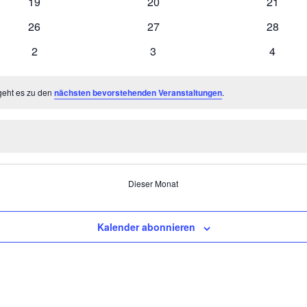
0
0
0
19
20
21
Veranstaltungen
Veranstaltungen
Veranst
0
0
0
26
27
28
Veranstaltungen
Veranstaltungen
Veranst
0
0
0
2
3
4
Veranstaltungen
Veranstaltungen
Veranst
geht es zu den
nächsten bevorstehenden Veranstaltungen
.
Dieser Monat
Kalender abonnieren