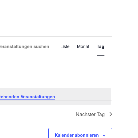
VERANSTALT
Veranstaltungen suchen
Liste
Monat
Tag
ANSICHTEN-
NAVIGATION
tehenden Veranstaltungen
.
Nächster Tag
Kalender abonnieren