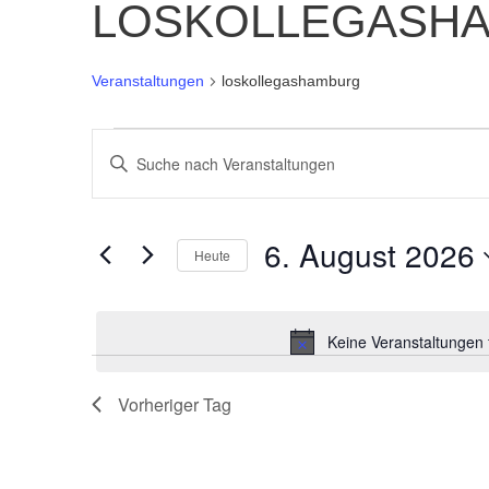
LOSKOLLEGASH
Veranstaltungen
loskollegashamburg
VERANSTALTUNGEN
BITTE
SCHLÜSSELWORT
SUCHE
EINGEBEN.
6. August 2026
SUCHE
Heute
UND
NACH
Datum
VERANSTALTUNGEN
wählen.
ANSICHTEN,
SCHLÜSSELWORT.
Keine Veranstaltungen 
NAVIGATION
Vorheriger Tag