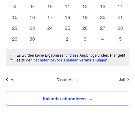
ANSICHT
Veranstaltungen
Veranstaltungen
Veranstaltungen
Veranstaltungen
Veranstaltungen
Veranstaltunge
Veranst
VERANSTALTUNGEN
0
0
0
0
0
0
0
8
9
10
11
12
13
14
NAVIGAT
Veranstaltungen
Veranstaltungen
Veranstaltungen
Veranstaltungen
Veranstaltungen
Veranstaltungen
Veranst
0
0
0
0
0
0
0
15
16
17
18
19
20
21
Veranstaltungen
Veranstaltungen
Veranstaltungen
Veranstaltungen
Veranstaltungen
Veranstaltungen
Veranst
0
0
0
0
0
0
0
22
23
24
25
26
27
28
Veranstaltungen
Veranstaltungen
Veranstaltungen
Veranstaltungen
Veranstaltungen
Veranstaltungen
Veranst
0
0
0
0
0
0
0
29
30
1
2
3
4
5
Veranstaltungen
Veranstaltungen
Veranstaltungen
Veranstaltungen
Veranstaltungen
Veranstaltunge
Veranst
Es wurden keine Ergebnisse für diese Ansicht gefunden. Hier geht
Hinweis
es zu den
nächsten bevorstehenden Veranstaltungen
.
Mai
Dieser Monat
Juli
Kalender abonnieren