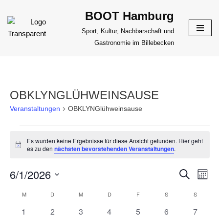
BOOT Hamburg
Zum
Sport, Kultur, Nachbarschaft und
Inhalt
Gastronomie im Billebecken
springen
OBKLYNGLÜHWEINSAUSE
Veranstaltungen
OBKLYNGlühweinsause
Es wurden keine Ergebnisse für diese Ansicht gefunden. Hier geht
Hinweis
es zu den
nächsten bevorstehenden Veranstaltungen
.
6/1/2026
VERANS
Suche
VER
Monat
ANS
Datum
SUCHE
M
D
M
D
F
S
S
KALENDER
NAV
wählen.
UND
0
0
0
0
0
0
0
1
2
3
4
5
6
7
VON