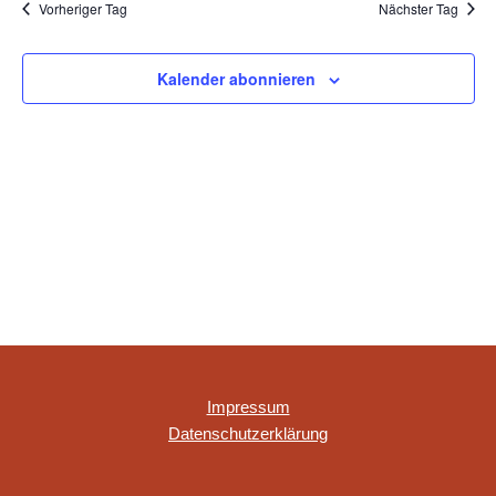
UND
Vorheriger Tag
Nächster Tag
ANSICHT
NAVIGAT
Kalender abonnieren
Impressum
Datenschutzerklärung