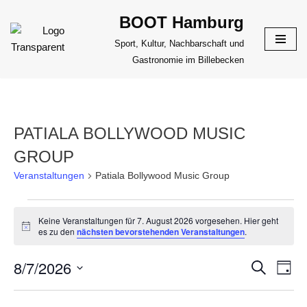
BOOT Hamburg
Zum
Sport, Kultur, Nachbarschaft und
Inhalt
Gastronomie im Billebecken
springen
PATIALA BOLLYWOOD MUSIC
GROUP
Veranstaltungen
Patiala Bollywood Music Group
Keine Veranstaltungen für 7. August 2026 vorgesehen. Hier geht
Hinweis
es zu den
nächsten bevorstehenden Veranstaltungen
.
8/7/2026
VERANS
Suche
VER
Tag
ANS
Datum
SUCHE
NAV
wählen.