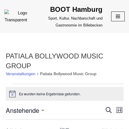
BOOT Hamburg
Zum
Sport, Kultur, Nachbarschaft und
Inhalt
Gastronomie im Billebecken
springen
PATIALA BOLLYWOOD MUSIC
GROUP
Veranstaltungen
Patiala Bollywood Music Group
Es wurden keine Ergebnisse gefunden.
Hinweis
Anstehende
VERANS
Suche
VER
Liste
ANS
Datum
SUCHE
NAV
wählen.
UND
Heute