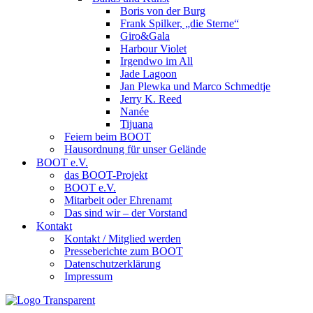
Boris von der Burg
Frank Spilker, „die Sterne“
Giro&Gala
Harbour Violet
Irgendwo im All
Jade Lagoon
Jan Plewka und Marco Schmedtje
Jerry K. Reed
Nanée
Tijuana
Feiern beim BOOT
Hausordnung für unser Gelände
BOOT e.V.
das BOOT-Projekt
BOOT e.V.
Mitarbeit oder Ehrenamt
Das sind wir – der Vorstand
Kontakt
Kontakt / Mitglied werden
Presseberichte zum BOOT
Datenschutzerklärung
Impressum