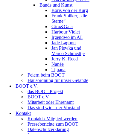
Bands und Kunst
Boris von der Burg
Frank Spilker, „die
Sterne“
Giro&Gala
Harbour Violet
Irgendwo im All
Jade Lagoon
Jan Plewka und
Marco Schmedtje
Jerry K. Reed
Nanée
Tijuana
Feiern beim BOOT
Hausordnung für unser Gelände
BOOT e.V.
das BOOT-Projekt
BOOT e.V.
Mitarbeit oder Ehrenamt
Das sind wir – der Vorstand
Kontakt
Kontakt / Mitglied werden
Presseberichte zum BOOT
Datenschutzerklärung