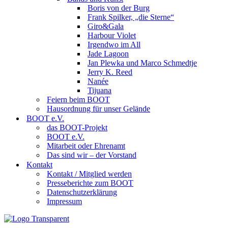
Boris von der Burg
Frank Spilker, „die Sterne“
Giro&Gala
Harbour Violet
Irgendwo im All
Jade Lagoon
Jan Plewka und Marco Schmedtje
Jerry K. Reed
Nanée
Tijuana
Feiern beim BOOT
Hausordnung für unser Gelände
BOOT e.V.
das BOOT-Projekt
BOOT e.V.
Mitarbeit oder Ehrenamt
Das sind wir – der Vorstand
Kontakt
Kontakt / Mitglied werden
Presseberichte zum BOOT
Datenschutzerklärung
Impressum