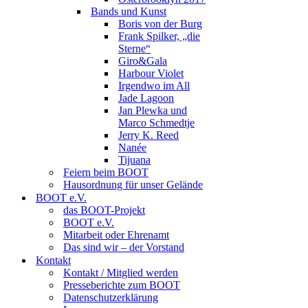
Bands und Kunst
Boris von der Burg
Frank Spilker, „die
Sterne“
Giro&Gala
Harbour Violet
Irgendwo im All
Jade Lagoon
Jan Plewka und
Marco Schmedtje
Jerry K. Reed
Nanée
Tijuana
Feiern beim BOOT
Hausordnung für unser Gelände
BOOT e.V.
das BOOT-Projekt
BOOT e.V.
Mitarbeit oder Ehrenamt
Das sind wir – der Vorstand
Kontakt
Kontakt / Mitglied werden
Presseberichte zum BOOT
Datenschutzerklärung