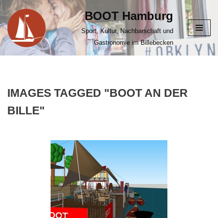
BOOT Hamburg
Zum
Sport, Kultur, Nachbarschaft und
Inhalt
Gastronomie im Billebecken
springen
IMAGES TAGGED "BOOT AN DER
BILLE"