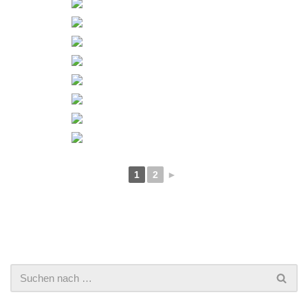
1
2
►