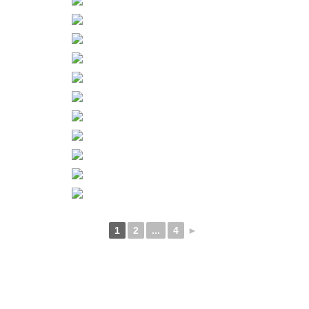
1
2
...
4
►