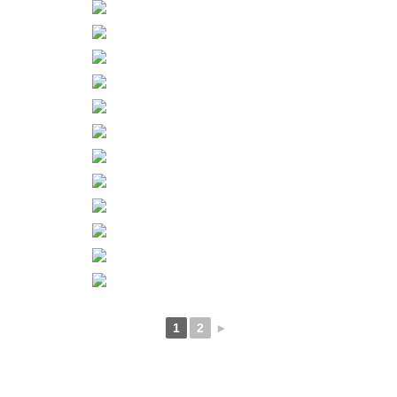
1
2
►