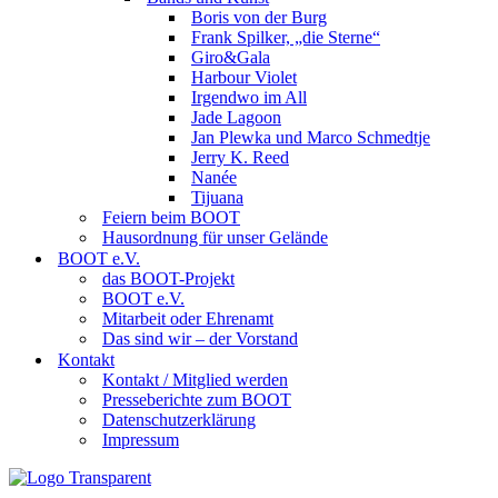
Boris von der Burg
Frank Spilker, „die Sterne“
Giro&Gala
Harbour Violet
Irgendwo im All
Jade Lagoon
Jan Plewka und Marco Schmedtje
Jerry K. Reed
Nanée
Tijuana
Feiern beim BOOT
Hausordnung für unser Gelände
BOOT e.V.
das BOOT-Projekt
BOOT e.V.
Mitarbeit oder Ehrenamt
Das sind wir – der Vorstand
Kontakt
Kontakt / Mitglied werden
Presseberichte zum BOOT
Datenschutzerklärung
Impressum