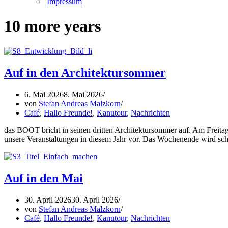
Impressum
10 more years
Auf in den Architektursommer
6. Mai 2026
8. Mai 2026
von
Stefan Andreas Malzkorn
Café
,
Hallo Freunde!
,
Kanutour
,
Nachrichten
das BOOT bricht in seinen dritten Architektursommer auf. Am Freita
unsere Veranstaltungen in diesem Jahr vor. Das Wochenende wird sc
Auf in den Mai
30. April 2026
30. April 2026
von
Stefan Andreas Malzkorn
Café
,
Hallo Freunde!
,
Kanutour
,
Nachrichten