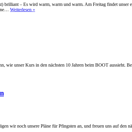
t) brilliant – Es wird warm, warm und warm. Am Freitag findet unser e
Auf
 eine…
Weiterlesen »
in
den
Mai
dann, wie unser Kurs in den nächsten 10 Jahren beim BOOT aussieht. Bes
en
gen wir noch unsere Pläne für Pfingsten an, und freuen uns auf den 