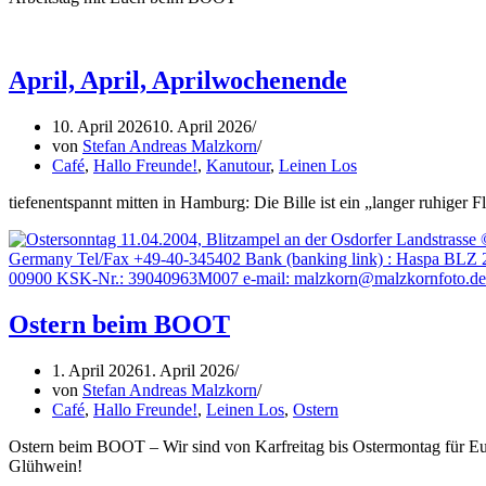
April, April, Aprilwochenende
10. April 2026
10. April 2026
von
Stefan Andreas Malzkorn
Café
,
Hallo Freunde!
,
Kanutour
,
Leinen Los
tiefenentspannt mitten in Hamburg: Die Bille ist ein „langer ruhiger
Ostern beim BOOT
1. April 2026
1. April 2026
von
Stefan Andreas Malzkorn
Café
,
Hallo Freunde!
,
Leinen Los
,
Ostern
Ostern beim BOOT – Wir sind von Karfreitag bis Ostermontag für Eu
Glühwein!