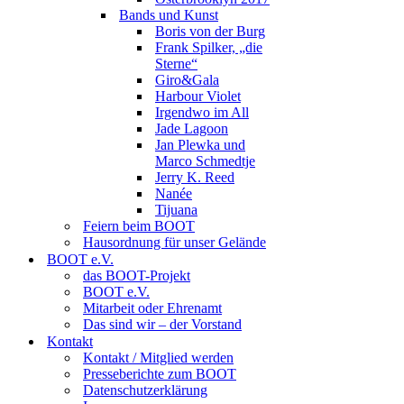
Bands und Kunst
Boris von der Burg
Frank Spilker, „die
Sterne“
Giro&Gala
Harbour Violet
Irgendwo im All
Jade Lagoon
Jan Plewka und
Marco Schmedtje
Jerry K. Reed
Nanée
Tijuana
Feiern beim BOOT
Hausordnung für unser Gelände
BOOT e.V.
das BOOT-Projekt
BOOT e.V.
Mitarbeit oder Ehrenamt
Das sind wir – der Vorstand
Kontakt
Kontakt / Mitglied werden
Presseberichte zum BOOT
Datenschutzerklärung