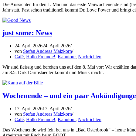
Die Aussichten für den 1. Mai und das erste Maiwochenende sind (fas
Jahr statt. Fast schon traditionell kommt Dr. Love Power und bringt
just some: News
24. April 2026
24. April 2026
von
Stefan Andreas Malzkorn
Café
,
Hallo Freunde!
,
Kanutour
,
Nachrichten
Wir sind fleissig und bereiten uns auf den 8. Mai vor: Wir erzählen 
am 8.5. Dirk Darmstaedter kommt und Musik macht.
Wochenende – und ein paar Ankündigung
17. April 2026
17. April 2026
von
Stefan Andreas Malzkorn
Café
,
Hallo Freunde!
,
Kanutour
,
Nachrichten
Das Wochenende wird fein bei uns in „Bad Osterbrook“ – heute kündi
Arbeitstag mit Euch beim BOOT