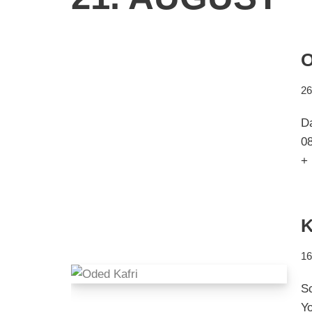
O
26
D
08
+ 
K
16
Sc
Y